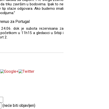
 da trku završim u bodovima. Ipak to ne
v tip staze odgovara. Ako budemo imali
odijuma.”
 24.06. dok je subota rezervisana za
a početkom u 11h15 a gledaoci u Srbiji i
rt 2.
(neće biti objavljen)