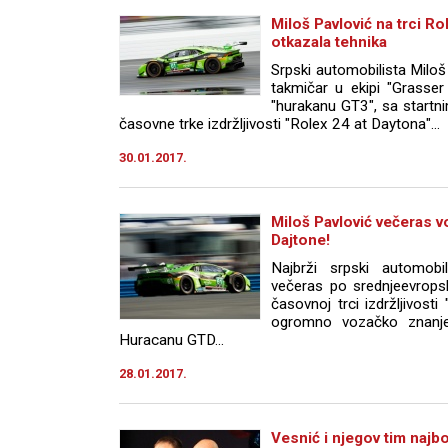
Miloš Pavlović na trci Ro
otkazala tehnika
Srpski automobilista Miloš 
takmičar u ekipi "Grasse
"hurakanu GT3", sa startn
časovne trke izdržljivosti "Rolex 24 at Daytona"...
30.01.2017.
Miloš Pavlović večeras v
Dajtone!
Najbrži srpski automobil
večeras po srednjeevrop
časovnoj trci izdržljivost
ogromno vozačko znanje
Huracanu GTD...
28.01.2017.
Vesnić i njegov tim najbo