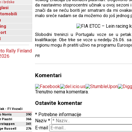
 i brdske
da nastavimo stoprocentni učinak u ovoj sezoni i
glasi
znači da se neću boriti jer smatram da mi ovaka
utomobili
malo sreće nadam se da možemo do još jednog p
u
ing
ort
Slobodni treninzi u Portugalu voze se u petak
t
kvalifikacije. Obe trke se voze u nedelju 26.06. s
regionu mogu ih pratiti uživo na programu Eurospo
PR
Komentari
Trenutno nema komentara.
Ostavite komentar
* Potrebne informacije
 Norris
390
 Piastri
366
Naziv
*
erstappen
341
E-mail
ge Russell
276