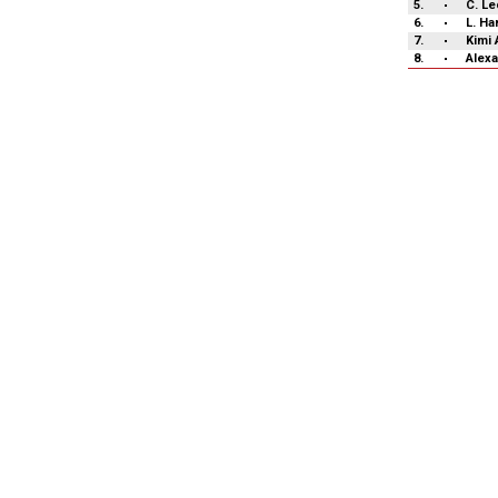
5.
C. Le
6.
L. Ha
7.
Kimi 
8.
Alex