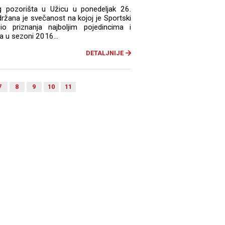
g pozorišta u Užicu u ponedeljak 26.
žana je svečanost na kojoj je Sportski
o priznanja najboljim pojedincima i
a u sezoni 2016...
DETALJNIJE
7
8
9
10
11