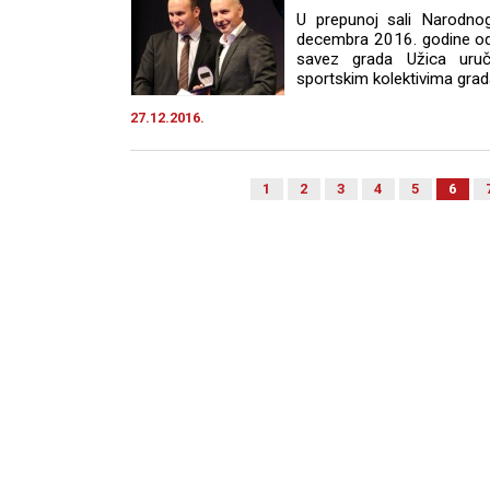
U prepunoj sali Narodno
decembra 2016. godine odr
savez grada Užica uruči
sportskim kolektivima grad
27.12.2016.
1
2
3
4
5
6