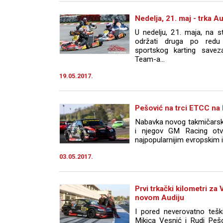
Nedelja, 21. maj - trka
U nedelju, 21. maja, na 
održati druga po redu
sportskog karting savez
Team-a...
19.05.2017.
Pešović na trci ETCC na
Nabavka novog takmičarsk
i njegov GM Racing otv
najpopularnijim evropskim i
03.05.2017.
Prvi trkački kilometri za
novom Audiju
I pored neverovatno teški
Mikica Vesnić i Rudi Pešo