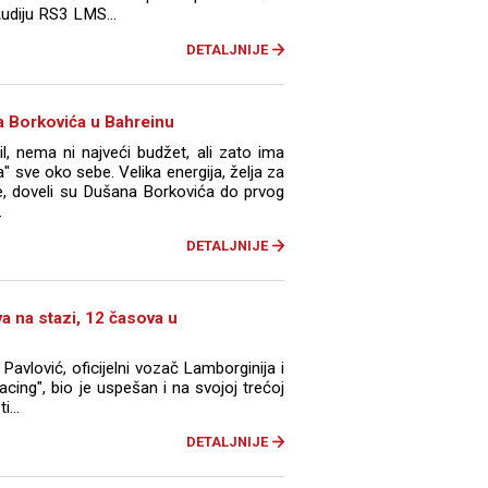
udiju RS3 LMS...
DETALJNIJE
a Borkovića u Bahreinu
, nema ni najveći budžet, ali zato ima
 sve oko sebe. Velika energija, želja za
, doveli su Dušana Borkovića do prvog
.
DETALJNIJE
va na stazi, 12 časova u
Pavlović, oficijelni vozač Lamborginija i
acing", bio je uspešan i na svojoj trećoj
i...
DETALJNIJE