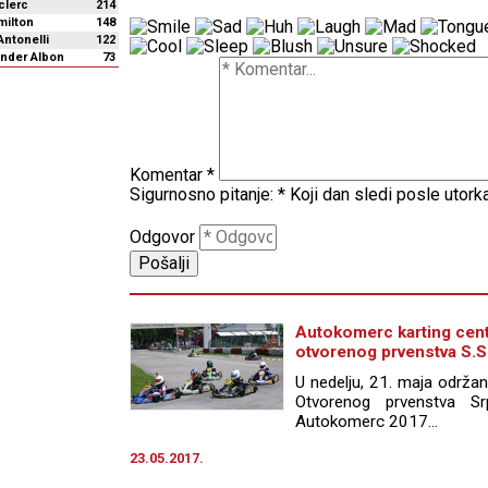
clerc
214
milton
148
Antonelli
122
ander Albon
73
Komentar
*
Sigurnosno pitanje:
*
Koji dan sledi posle utork
Odgovor
Autokomerc karting cent
otvorenog prvenstva S.S
U nedelju, 21. maja održa
Otvorenog prvenstva S
Autokomerc 2017...
23.05.2017.