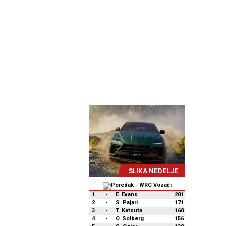
SLIKA NEDELJE
1.
E. Evans
201
2.
S. Pajari
171
3.
T. Katsuta
160
4.
O. Solberg
156