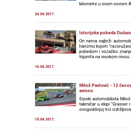
kilometre u svom novom A
24.04.2017.
Istorijska pobeda Dušan
On nema najbrži automobil
harizmu kojom "razoružava"
pobedom i vozačko znanje
trijumfa na visokom nivou..
16.04.2017.
Miloš Pavlović - 12 časo
avionu
Srpski automobilista Miloš 
takmičar u ekipi "Grasser r
ovogodišnjoj trci izdržljivost
10.04.2017.