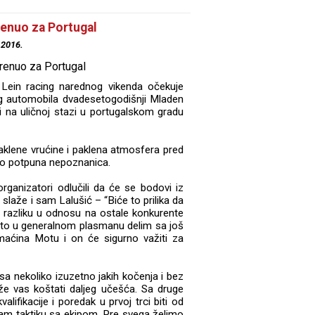
renuo za Portugal
.2016.
 Lein racing narednog vikenda očekuje
ng automobila dvadesetogodišnji Mladen
 na uličnoj stazi u portugalskom gradu
aklene vrućine i paklena atmosfera pred
lo potpuna nepoznanica.
rganizatori odlučili da će se bodovi iz
laže i sam Lalušić – “Biće to prilika da
 razliku u odnosu na ostale konkurente
esto u generalnom plasmanu delim sa još
aćina Motu i on će sigurno važiti za
sa nekoliko izuzetno jakih kočenja i bez
že vas koštati daljeg učešća. Sa druge
ifikacije i poredak u prvoj trci biti od
am taktiku sa ekipom. Pre svega želimo