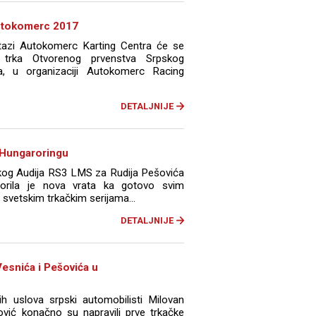
 Autokomerc 2017
stazi Autokomerc Karting Centra će se
 trka Otvorenog prvenstva Srpskog
a, u organizaciji Autokomerc Racing
DETALJNIJE
 Hungaroringu
og Audija RS3 LMS za Rudija Pešovića
orila je nova vrata ka gotovo svim
 svetskim trkačkim serijama...
DETALJNIJE
 Vesnića i Pešovića u
h uslova srpski automobilisti Milovan
vić konačno su napravili prve trkačke