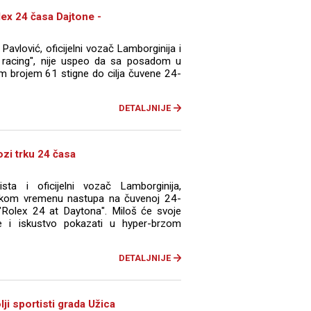
lex 24 časa Dajtone -
Pavlović, oficijelni vozač Lamborginija i
r racing", nije uspeo da sa posadom u
im brojem 61 stigne do cilja čuvene 24-
DETALJNIJE
ozi trku 24 časa
ista i oficijelni vozač Lamborginija,
skom vremenu nastupa na čuvenoj 24-
i "Rolex 24 at Daytona". Miloš će svoje
 i iskustvo pokazati u hyper-brzom
DETALJNIJE
lji sportisti grada Užica