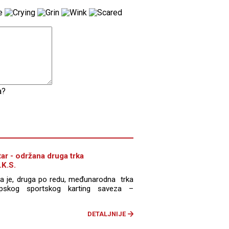
a?
ar - održana druga trka
.K.S.
na je, druga po redu, međunarodna trka
rpskog sportskog karting saveza –
DETALJNIJE