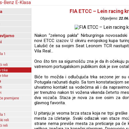
FIA ETCC – Lein racing k
a
Objavljeno:
22.06
i
Nakon “zelenog pakla” Nirburgringa novosadski
avljamo
novi ETCC izazov. U okviru evropskog kupa turi
i
Lalušić će sa svojim Seat Leonom TCR nastupiti
Vila Real...
la 1
Ono što tim sa sigurnošću zna je da ih očekuju p
 reli
vatrenom portugalskom publikom dok je sve osta
 trke
 trke
Biće to možda i odlučujuća trka sezone jer su o
e
Potugala računati duplo. Sa tom konstatacijom se s
uhvatimo kontakt sa vodećima ali i da napravimo
ti
jer trenutno nakon tri vožena vikenda četvrto m
i
dva vozača. Staza je nova za sve osim za dom
e premijere
glavnog favorita.
U pitanju je veoma brza staza koja ne trpi greške 
la 1
mesta za izletanje. Svaki odlazak van staze mo
ki reli
strane nema previše mesta za preticanje pa će kval
 reli
velikog značaja za konačni plasman. Dogovorio s