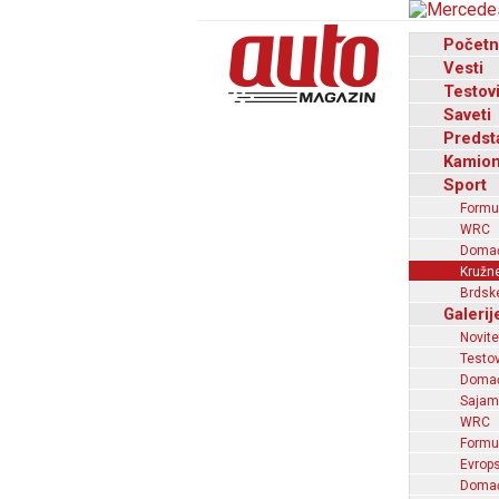
Početn
Vesti
Testov
Saveti
Predst
Kamion
Sport
Formu
WRC
Domaći
Kružne
Brdske
Galerij
Novite
Testov
Domać
Sajam
WRC
Formu
Evrops
Domaći