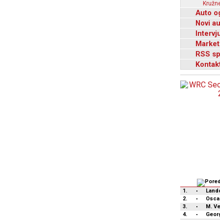
Kružne
Auto o
Novi a
Intervj
Market
RSS sp
Kontak
1.
Lando
2.
Oscar
3.
M. V
4.
Geor