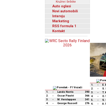
Kružne i brdske
Auto oglasi
Novi automobili
Intervju
Marketing
RSS formula 1
Kontakt
1.
E.
2.
S. 
1.
Lando Norris
390
3.
T. 
2.
Oscar Piastri
366
4.
O.
3.
M. Verstappen
341
5.
S.
4.
George Russell
276
6.
A.