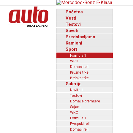
Početna
Vesti
Testovi
Saveti
Predstavljamo
Kamioni
Sport
Formula 1
WRC
Domaći reli
Kružne trke
Brdske trke
Galerije
Noviteti
Testovi
Domaće premijere
Sajam
WRC
Formula 1
Evropski reli
Domaći reli