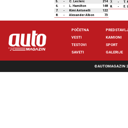
5.
C. Leclerc
214
7.
T. 
6.
L. Hamilton
148
8.
E. 
7.
Kimi Antonelli
122
8.
Alexander Albon
73
POČETNA
PREDSTAVL
VESTI
KAMIONI
TESTOVI
SPORT
SAVETI
GALERIJE
©AUTOMAGAZIN 20