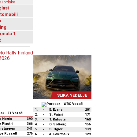
 i brdske
glasi
utomobili
u
ing
rmula 1
t
SLIKA NEDELJE
1.
E. Evans
201
2.
S. Pajari
171
 Norris
390
3.
T. Katsuta
160
 Piastri
366
4.
O. Solberg
156
erstappen
341
5.
S. Ogier
139
ge Russell
276
6.
A. Fourmaux
129