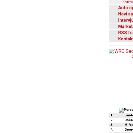
Kružne
Auto o
Novi a
Intervj
Market
RSS fo
Kontak
1.
Lando
2.
Oscar
3.
M. V
4.
Geor