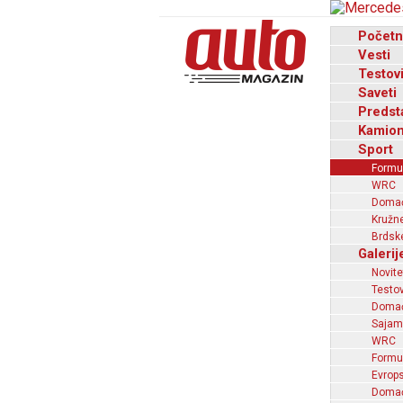
Početn
Vesti
Testov
Saveti
Predst
Kamion
Sport
Formu
WRC
Domaći
Kružne
Brdske
Galerij
Novite
Testov
Domać
Sajam
WRC
Formu
Evrops
Domaći