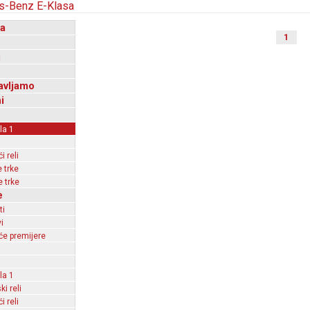
a
1
i
avljamo
i
la 1
 reli
 trke
 trke
e
ti
i
e premijere
la 1
ki reli
 reli