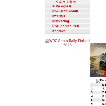
Kružne i brdske
Auto oglasi
Novi automobili
Intervju
Marketing
RSS domaći reli
Kontakt
1.
E.
2.
S. 
3.
T. 
4.
O.
5.
S.
6.
A.