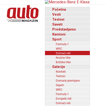
Početna
Vesti
Testovi
Saveti
Predstavljamo
Kamioni
Sport
Formula 1
WRC
Domaći reli
Kružne trke
Brdske trke
Galerije
Noviteti
Testovi
Domaće premijere
Sajam
WRC
Formula 1
Evropski reli
Domaći reli