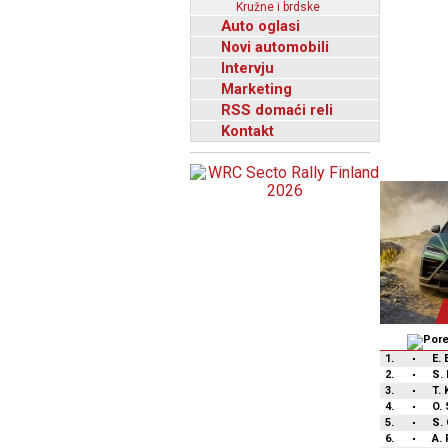
Kružne i brdske
Auto oglasi
Novi automobili
Intervju
Marketing
RSS domaći reli
Kontakt
1.
E.
2.
S. 
3.
T. 
4.
O.
5.
S.
6.
A.