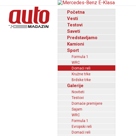
Početna
Vesti
Testovi
Saveti
Predstavljamo
Kamioni
Sport
Formula 1
WRC
Domaći reli
Kružne trke
Brdske trke
Galerije
Noviteti
Testovi
Domaće premijere
Sajam
WRC
Formula 1
Evropski reli
Domaći reli