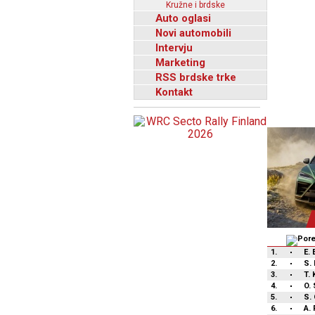
Kružne i brdske
Auto oglasi
Novi automobili
Intervju
Marketing
RSS brdske trke
Kontakt
1.
E.
2.
S. 
3.
T. 
4.
O.
5.
S.
6.
A.