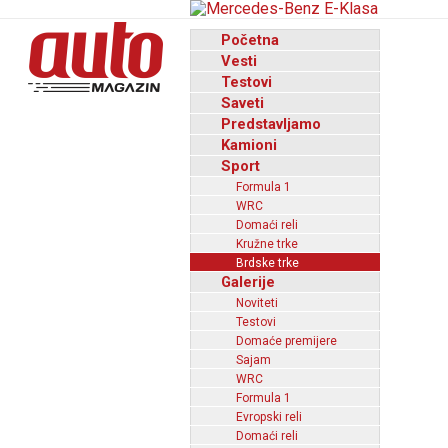
Početna
Vesti
Testovi
Saveti
Predstavljamo
Kamioni
Sport
Formula 1
WRC
Domaći reli
Kružne trke
Brdske trke
Galerije
Noviteti
Testovi
Domaće premijere
Sajam
WRC
Formula 1
Evropski reli
Domaći reli