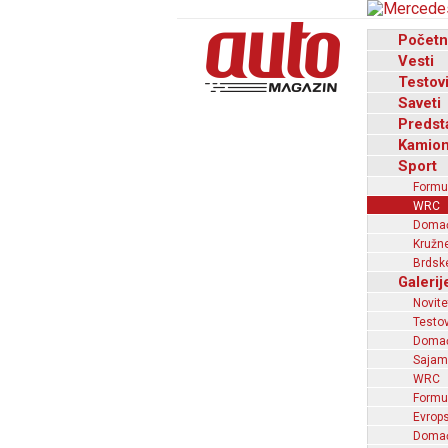
Početn
Vesti
Testov
Saveti
Predst
Kamion
Sport
Formu
WRC
Domaći
Kružne
Brdske
Galerij
Novite
Testov
Domać
Sajam
WRC
Formu
Evrops
Domaći