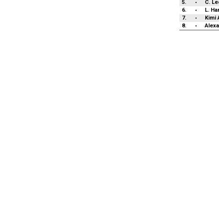
5.
C. Le
6.
L. Ha
7.
Kimi 
8.
Alex