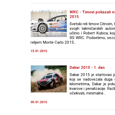
WRC - Timovi pokazali 
2015
Svetski reli timovi Citroën,
svojih takmičarskih aut
učinio i Robert Kubica, ko
RS WRC. Podsetimo, sezon
relijem Monte Carlo 2015...
15.01.2015.
Dakar 2015 - 1. dan
Dakar 2015 je startovao j
koji se nadovezala duga 
kilometrima, Dakar je po
kvarove i penalizacije. Raz
očekivati, minimalne...
05.01.2015.