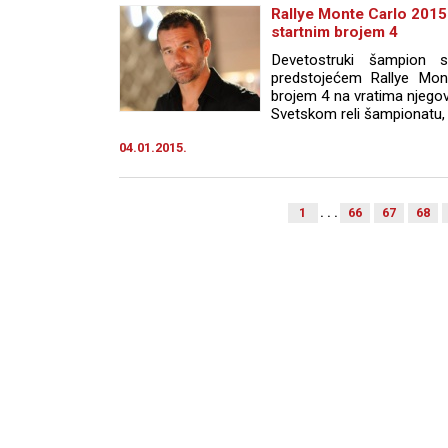
Rallye Monte Carlo 2015 
startnim brojem 4
Devetostruki šampion s
predstojećem Rallye Mon
brojem 4 na vratima njego
Svetskom reli šampionatu, L
04.01.2015.
1
. . .
66
67
68