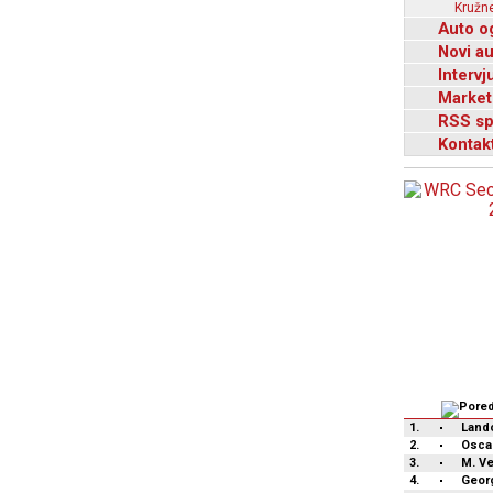
Kružne
Auto o
Novi a
Intervj
Market
RSS sp
Kontak
1.
Lando
2.
Oscar
3.
M. V
4.
Geor