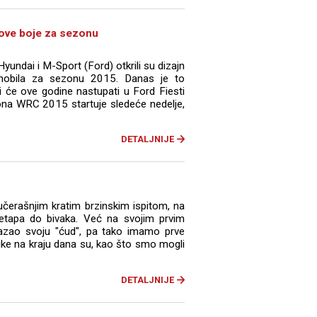
nove boje za sezonu
 Hyundai i M-Sport (Ford) otkrili su dizajn
omobila za sezonu 2015. Danas je to
ji će ove godine nastupati u Ford Fiesti
a WRC 2015 startuje sledeće nedelje,
DETALJNIJE
učerašnjim kratim brzinskim ispitom, na
etapa do bivaka. Već na svojim prvim
kazao svoju "ćud", pa tako imamo prve
like na kraju dana su, kao što smo mogli
DETALJNIJE