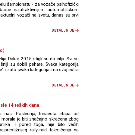
lu šampionatu - za vozače psihofizički
daoce najatraktivnijem automobilskom
ji aktuelni vozači na svetu, danas su prvi
DETALJNIJE
eo)
lija Dakar 2015 stigli su do cilja. Svi su
šniji su dobili pehare. Svaka kategorija
be" i zato svaka kategorija ima svoj extra
DETALJNIJE
osle 14 teških dana
a nas. Poslednja, trinaesta etapa od
morala je biti značajno skraćena zbog
rilika. I pored toga, nije bilo većih
ajprestižnijeg rally-raid takmičenja na