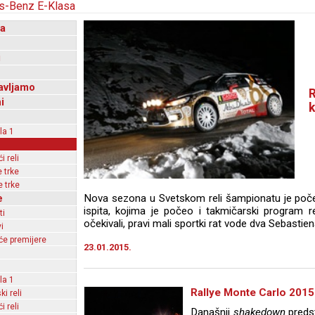
a
i
avljamo
R
i
k
la 1
 reli
 trke
 trke
e
Nova sezona u Svetskom reli šampionatu je poče
ispita, kojima je počeo i takmičarski program
ti
očekivali, pravi mali sportki rat vode dva Sebastien
i
e premijere
23.01.2015.
la 1
Rallye Monte Carlo 201
ki reli
 reli
Današnji
shakedown
predst