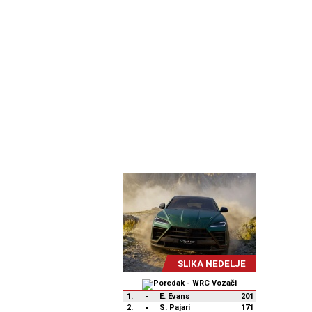
SLIKA NEDELJE
1.
E. Evans
201
2.
S. Pajari
171