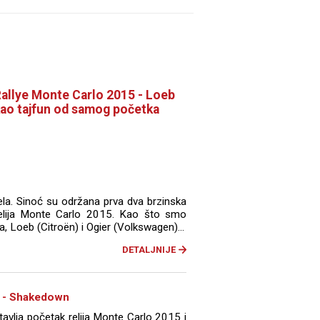
allye Monte Carlo 2015 - Loeb
ao tajfun od samog početka
la. Sinoć su održana prva dva brzinska
 relija Monte Carlo 2015. Kao što smo
a, Loeb (Citroën) i Ogier (Volkswagen)...
DETALJNIJE
5 - Shakedown
avlja početak relija Monte Carlo 2015 i