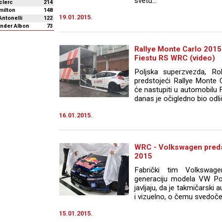
svetu...
clerc
214
milton
148
19.01.2015.
Antonelli
122
ander Albon
73
Rallye Monte Carlo 2015 
Fiestu RS WRC (video)
Poljska superzvezda, Ro
predstojeći Rallye Monte 
će nastupiti u automobilu
danas je očigledno bio odli
16.01.2015.
WRC - Volkswagen pred
2015
Fabrički tim Volkswag
generaciju modela VW P
javljaju, da je takmičarski 
i vizuelno, o čemu svedoče i
15.01.2015.