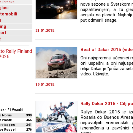
 i brdske
nove sezone u Svetskom re
glasi
najzahtevnijem, a za gle
utomobili
serijalu na planeti. Najbol
u
put odmerili snage.
ing
21.01.2015.
ort
t
Best of Dakar 2015 (vid
Oni najspremniji učesnici re
oni uspešni, a oni najuspe
relija Dakar je "priča za se
video. Uživajte.
19.01.2015.
Rally Dakar 2015 - Cilj p
Rallye Dakar 2015 je iz
 Norris
390
Rosaria do Buenos Airesa 
 Piastri
366
nepovoljnih vremenskih p
erstappen
341
iznenađenja u završnici n
ge Russell
276