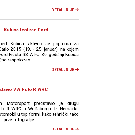
DETALJNIJE
- Kubica testirao Ford
bert Kubica, aktivno se priprema za
Carlo 2015 (19. - 25. januar), na kojem
 Ford Fiesta RS WRC. 30-godišnji Kubica
čno raspoložen...
DETALJNIJE
stavio VW Polo R WRC
en Motorsport predstavio je drugu
olo R WRC u Wolfsburgu. Iz Nemačke
automobil u top formi, kako tehnički, tako
 prve fotografije...
DETALJNIJE