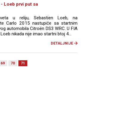
- Loeb prvi put sa
veta u reliju, Sebastien Loeb, na
te Carlo 2015 nastupiće sa startnim
vog automobila Citroën DS3 WRC. U FIA
oeb nikada nije imao startni btoj 4...
DETALJNIJE
69
70
71