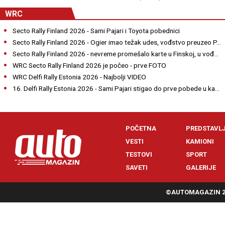
WRC
Secto Rally Finland 2026 - Sami Pajari i Toyota pobednici
Secto Rally Finland 2026 - Ogier imao težak udes, vođstvo preuzeo P...
Secto Rally Finland 2026 - nevreme promešalo karte u Finskoj, u vođ...
WRC Secto Rally Finland 2026 je počeo - prve FOTO
WRC Delfi Rally Estonia 2026 - Najbolji VIDEO
16. Delfi Rally Estonia 2026 - Sami Pajari stigao do prve pobede u ka...
POČETNA
PREDSTAVL
VESTI
KAMIONI
TESTOVI
SPORT
SAVETI
GALERIJE
©AUTOMAGAZIN 20