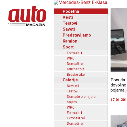
Početna
Vesti
Testovi
Saveti
Predstavljamo
Kamioni
Sport
Formula 1
WRC
Domaći reli
Kružne trke
Brdske trke
Galerije
Ponuda v
dovoljno
Noviteti
bojama j
Testovi
Domaće premijere
17.01.201
Sajam
WRC
Formula 1
Evropski reli
Domaći reli