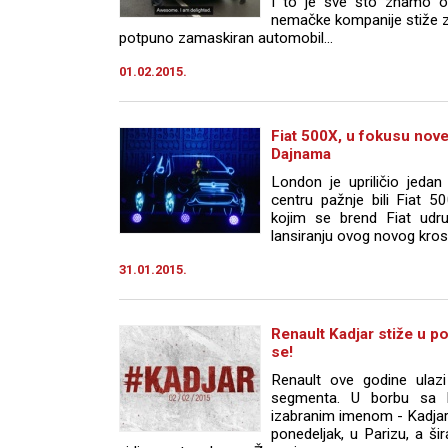
I to je sve što znamo o
nemačke kompanije stiže z
potpuno zamaskiran automobil...
01.02.2015.
Fiat 500X, u fokusu nov
Dajnama
London je upriličio jed
centru pažnje bili Fiat 
kojim se brend Fiat udru
lansiranju ovog novog kros
31.01.2015.
Renault Kadjar stiže u p
se!
Renault ove godine ulaz
segmenta. U borbu sa k
izabranim imenom - Kadjar.
ponedeljak, u Parizu, a šir