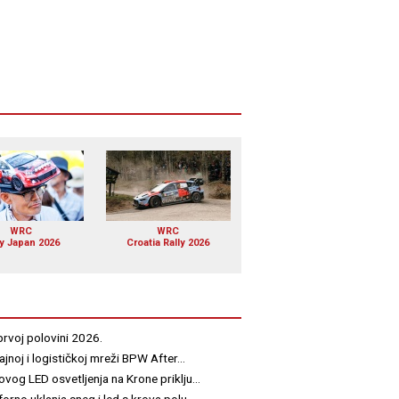
WRC
WRC
ly Japan 2026
Croatia Rally 2026
rvoj polovini 2026.
jnoj i logističkoj mreži BPW After...
vog LED osvetljenja na Krone priklju...
orno uklanja sneg i led s krova polu...