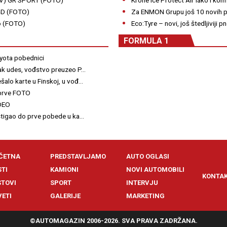
-4D (FOTO)
Za ENMON Grupu još 10 novih po
o (FOTO)
Eco:Tyre – novi, još štedljiviji p
FORMULA 1
oyota pobednici
ak udes, vođstvo preuzeo P...
lo karte u Finskoj, u vođ...
 prve FOTO
IDEO
 stigao do prve pobede u ka...
ČETNA
PREDSTAVLJAMO
AUTO OGLASI
STI
KAMIONI
NOVI AUTOMOBILI
KONTA
STOVI
SPORT
INTERVJU
VETI
GALERIJE
MARKETING
©AUTOMAGAZIN 2006-2026. SVA PRAVA ZADRŽANA.