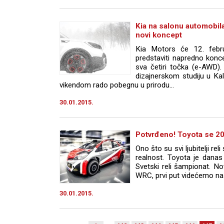
Kia na salonu automobila
novi koncept
Kia Motors će 12. febr
predstaviti napredno konc
sva četiri točka (e-AWD).
dizajnerskom studiju u Kal
vikendom rado pobegnu u prirodu...
30.01.2015.
Potvrđeno! Toyota se 2
Ono što su svi ljubitelji rel
realnost. Toyota je danas
Svetski reli šampionat. No
WRC, prvi put videćemo na
30.01.2015.