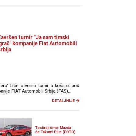
avršen turnir "Ja sam timski
grač" kompanije Fiat Automobili
rbija
zero" biće otvoren turnir u košarci pod
anije FIAT Automobili Srbija (FAS)...
DETALJNIJE
Testirali smo: Mazda
6e Takumi Plus (FOTO)