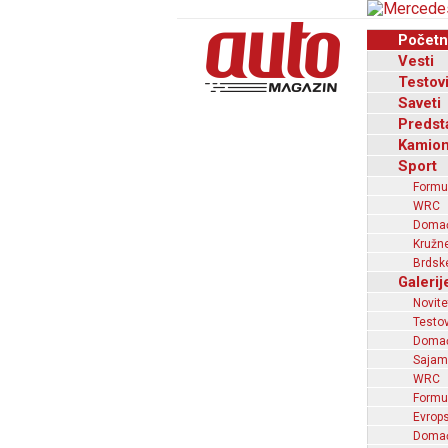
Početn
Vesti
Testov
Saveti
Predst
Kamion
Sport
Formu
WRC
Domaći
Kružne
Brdske
Galerij
Novite
Testov
Domać
Sajam
WRC
Formu
Evrops
Domaći