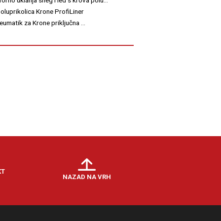
luprikolica Krone ProfiLiner
neumatik za Krone priključna ...
KT
NAZAD NA VRH