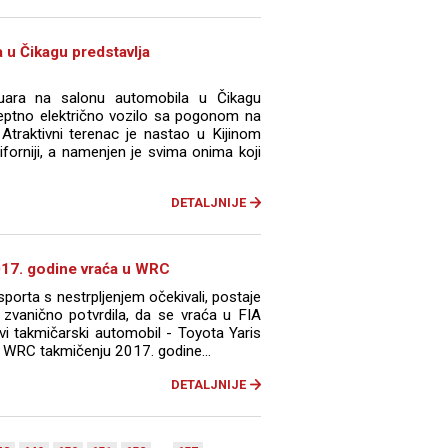
 u Čikagu predstavlja
uara na salonu automobila u Čikagu
eptno električno vozilo sa pogonom na
 Atraktivni terenac je nastao u Kijinom
iforniji, a namenjen je svima onima koji
DETALJNIJE
017. godine vraća u WRC
i sporta s nestrpljenjem očekivali, postaje
 zvanično potvrdila, da se vraća u FIA
vi takmičarski automobil - Toyota Yaris
 WRC takmičenju 2017. godine...
DETALJNIJE