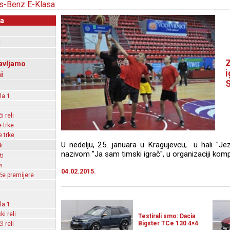
a
i
Z
avljamo
i
i
S
la 1
 reli
 trke
 trke
e
U nedelju, 25. januara u Kragujevcu, u hali "Je
nazivom "Ja sam timski igrač", u organizaciji komp
ti
i
04.02.2015.
e premijere
la 1
ki reli
Testirali smo: Dacia
Bigster TCe 130 4×4
 reli