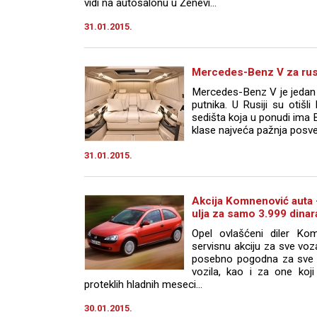
vidi na autosalonu u Ženevi...
31.01.2015.
Mercedes-Benz V za rusk
Mercedes-Benz V je jedan 
putnika. U Rusiji su otišli 
sedišta koja u ponudi ima 
klase najveća pažnja posveć
31.01.2015.
Akcija Komnenović auta
ulja za samo 3.999 dinar
Opel ovlašćeni diler Kom
servisnu akciju za sve voz
posebno pogodna za sve ko
vozila, kao i za one koj
proteklih hladnih meseci...
30.01.2015.