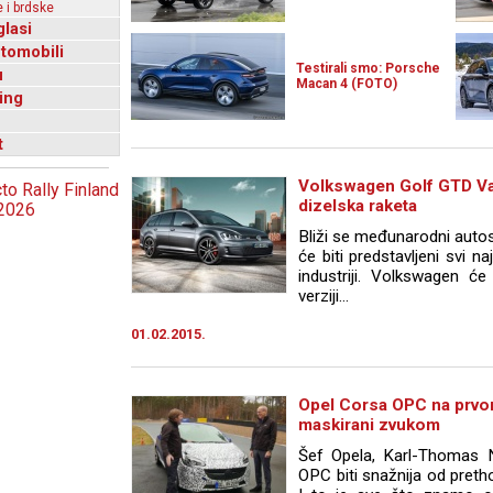
 i brdske
glasi
utomobili
Testirali smo: Porsche
u
Macan 4 (FOTO)
ing
t
Volkswagen Golf GTD Var
dizelska raketa
Bliži se međunarodni autos
će biti predstavljeni svi na
industriji. Volkswagen ć
verziji...
01.02.2015.
Opel Corsa OPC na prvom
maskirani zvukom
Šef Opela, Karl-Thomas 
OPC biti snažnija od pretho