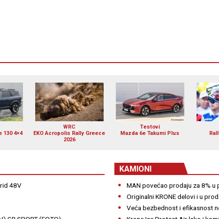
WRC
Testovi
e 130 4×4
EKO Acropolis Rally Greece
Mazda 6e Takumi Plus
Ral
2026
KAMIONI
brid 48V
MAN povećao prodaju za 8% u p
Originalni KRONE delovi i u proda
Veća bezbednost i efikasnost no
HEV) GR SPORT (FOTO)
Krone Ice Protect Air lako i komf