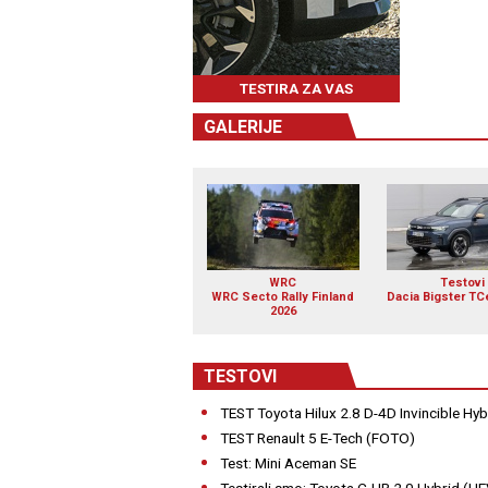
TESTIRA ZA VAS
GALERIJE
WRC
Testovi
WRC Secto Rally Finland
Dacia Bigster TC
2026
TESTOVI
TEST Toyota Hilux 2.8 D-4D Invincible Hy
TEST Renault 5 E-Tech (FOTO)
Test: Mini Aceman SE
Testirali smo: Toyota C-HR 2.0 Hybrid (