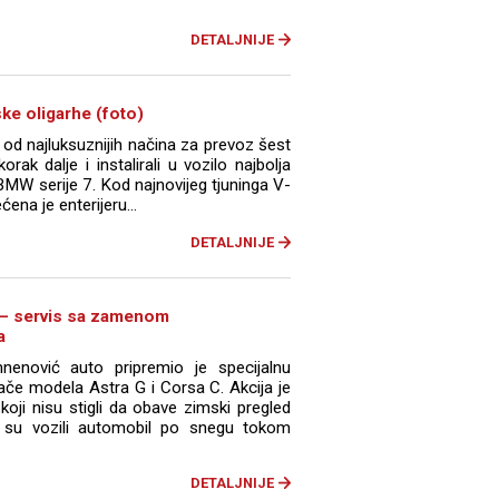
DETALJNIJE
e oligarhe (foto)
od najluksuznijih načina za prevoz šest
korak dalje i instalirali u vozilo najbolja
BMW serije 7. Kod najnovijeg tjuninga V-
ena je enterijeru...
DETALJNIJE
 – servis sa zamenom
a
nenović auto pripremio je specijalnu
ače modela Astra G i Corsa C. Akcija je
ji nisu stigli da obave zimski pregled
i su vozili automobil po snegu tokom
DETALJNIJE