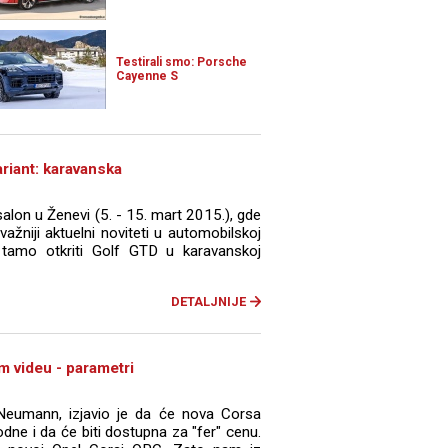
Testirali smo: Porsche
Cayenne S
iant: karavanska
alon u Ženevi (5. - 15. mart 2015.), gde
jvažniji aktuelni noviteti u automobilskoj
e tamo otkriti Golf GTD u karavanskoj
DETALJNIJE
 videu - parametri
Neumann, izjavio je da će nova Corsa
dne i da će biti dostupna za "fer" cenu.