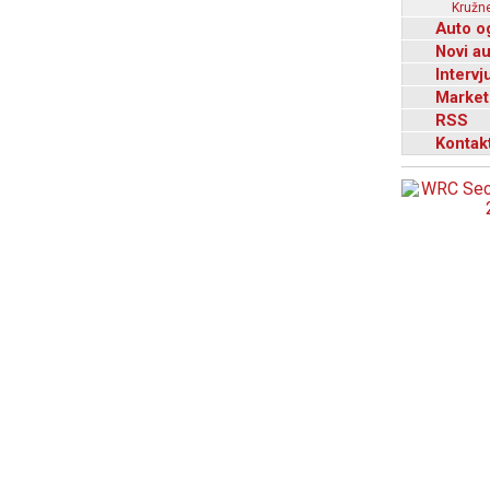
Kružne
Auto o
Novi a
Intervj
Market
RSS
Kontak