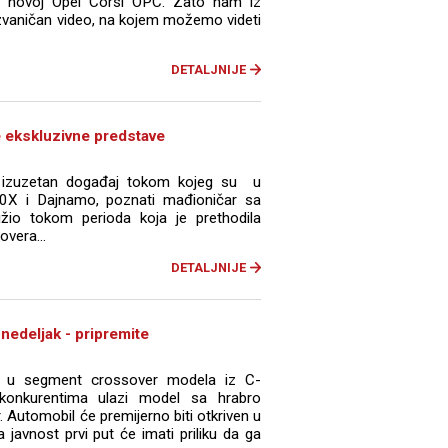
 novoj Opel Corsi OPC. Zato nam iz
vaničan video, na kojem možemo videti
DETALJNIJE
e ekskluzivne predstave
an izuzetan događaj tokom kojeg su u
500X i Dajnamo, poznati mađioničar sa
žio tokom perioda koja je prethodila
overa...
DETALJNIJE
onedeljak - pripremite
i u segment crossover modela iz C-
onkurentima ulazi model sa hrabro
 Automobil će premijerno biti otkriven u
a javnost prvi put će imati priliku da ga