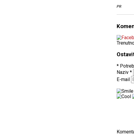
PR
Komen
Trenutn
Ostavi
* Potreb
Naziv
*
E-mail
Koment