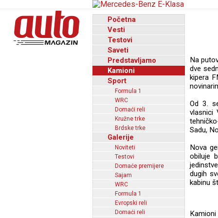
Početna
Vesti
Testovi
Saveti
Na putov
Predstavljamo
dve sedm
Kamioni
kipera F
Sport
novinarim
Formula 1
WRC
Od 3. s
Domaći reli
vlasnici
Kružne trke
tehničko
Brdske trke
Sadu, No
Galerije
Nova gen
Noviteti
obiluje 
Testovi
jedinstv
Domaće premijere
dugih sv
Sajam
kabinu š
WRC
Formula 1
Evropski reli
Domaći reli
Kamioni 