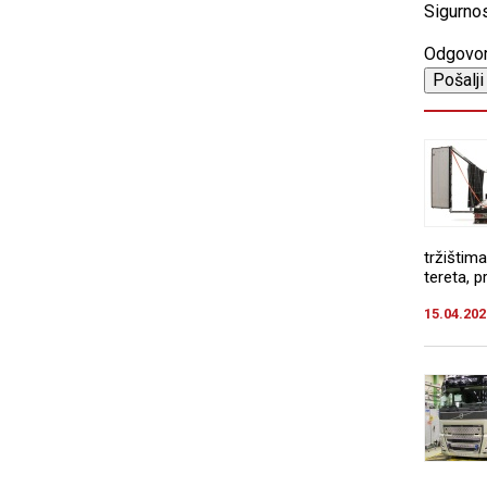
Sigurnos
Odgovo
tržištim
tereta, p
15.04.202