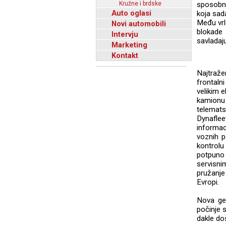
Kružne i brdske
sposobn
Auto oglasi
koja sad
Među vrlo
Novi automobili
blokade
Intervju
savladaju
Marketing
Kontakt
Najtraže
frontalni
velikim 
kamionu
telemat
Dynaflee
informa
voznih p
kontrol
potpuno 
servisn
pružanj
Evropi.
Nova gen
počinje 
dakle dos