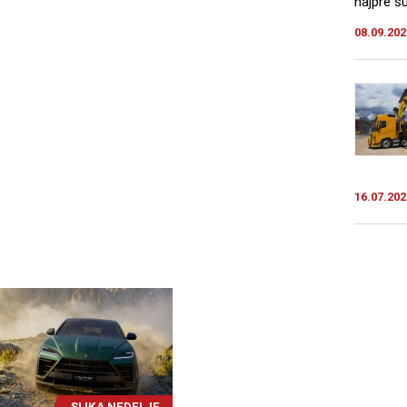
najpre s
08.09.202
16.07.202
SLIKA NEDELJE