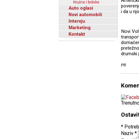
Američk
Kružne i brdske
poverenj
Auto oglasi
i da u n
Novi automobili
Intervju
Marketing
Novi Vol
Kontakt
transpo
domaćem 
pretežno
drumski 
PR
Komen
Trenutn
Ostavi
* Potreb
Naziv
*