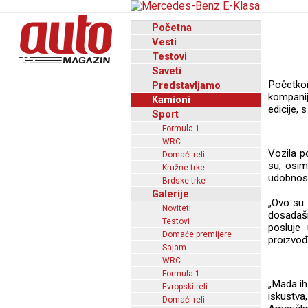
Početna
Vesti
Testovi
Saveti
Početkom
Predstavljamo
kompanij
Kamioni
edicije,
Sport
Formula 1
WRC
Vozila p
Domaći reli
su, osim
Kružne trke
udobnos
Brdske trke
Galerije
„Ovo su 
Noviteti
dosadašn
Testovi
posluje
Domaće premijere
proizvođ
Sajam
WRC
Formula 1
„Mada ih
Evropski reli
iskustva
Domaći reli