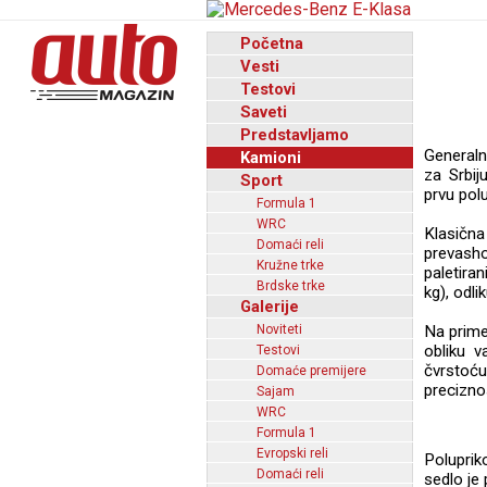
Početna
Vesti
Testovi
Saveti
Predstavljamo
Generaln
Kamioni
za Srbij
Sport
prvu polu
Formula 1
WRC
Klasičn
Domaći reli
prevash
Kružne trke
paletira
Brdske trke
kg), odl
Galerije
Noviteti
Na prime
obliku v
Testovi
čvrstoću
Domaće premijere
precizno
Sajam
WRC
Formula 1
Evropski reli
Poluprik
Domaći reli
sedlo je