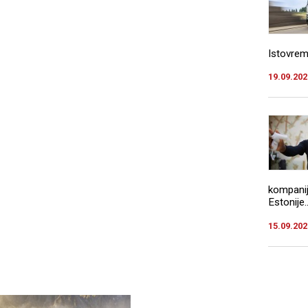
Istovreme
19.09.202
kompanij
Estonije..
15.09.202