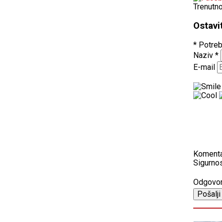
Trenutn
Ostavi
* Potreb
Naziv
*
E-mail
Koment
Sigurnos
Odgovo