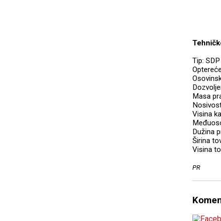
Tehničk
Tip: SD
Optereće
Osovinsk
Dozvolje
Masa pra
Nosivost
Visina k
Međuosov
Dužina p
Širina t
Visina t
PR
Komen