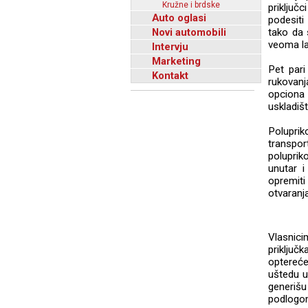
Kružne i brdske
priključ
Auto oglasi
podesiti
Novi automobili
tako da 
veoma la
Intervju
Marketing
Pet pari
Kontakt
rukovanj
opciona
uskladiš
Polupri
transpo
poluprik
unutar i
opremiti
otvaranj
Vlasnici
priključ
optereće
uštedu u
generišu
podlogo