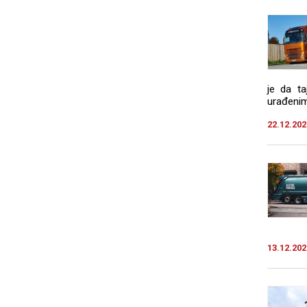
je da t
urađenim 
22.12.202
13.12.202