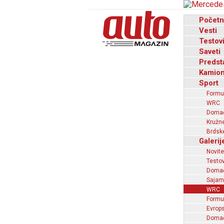
Početn
Vesti
Testov
Saveti
Predst
Kamion
Sport
Formu
WRC
Domaći
Kružne
Brdske
Galerij
Novite
Testov
Domać
Sajam
WRC
Formu
Evrops
Domaći