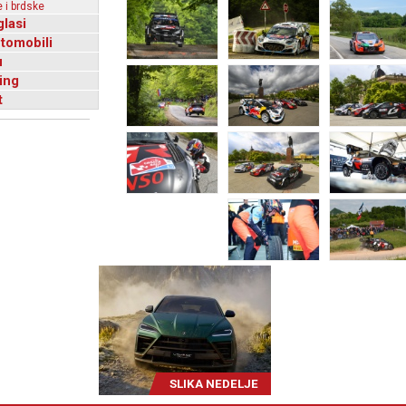
 i brdske
glasi
utomobili
u
ing
t
SLIKA NEDELJE