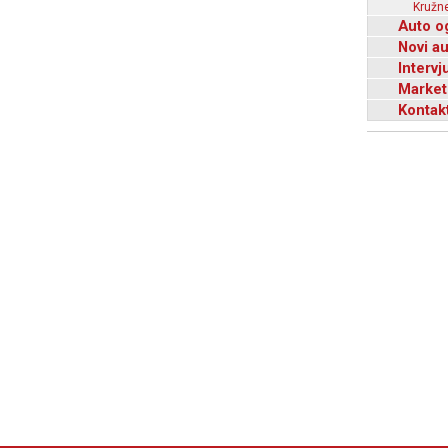
Kružne
Auto o
Novi a
Intervj
Market
Kontak