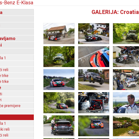
GALERIJA: Croatia
a
i
avljamo
i
la 1
 reli
 trke
 trke
e
ti
i
e premijere
la 1
ki reli
 reli