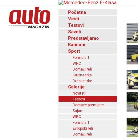
Početna
Vesti
Testovi
Saveti
Predstavljamo
Kamioni
Sport
Formula 1
WRC
Domaći reli
Kružne trke
Brdske trke
Galerije
Noviteti
Testovi
Domaće premijere
Sajam
WRC
Formula 1
Evropski reli
Domaći reli