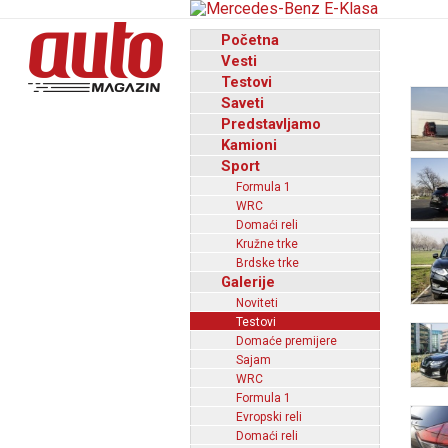
Početna
Vesti
Testovi
Saveti
Predstavljamo
Kamioni
Sport
Formula 1
WRC
Domaći reli
Kružne trke
Brdske trke
Galerije
Noviteti
Testovi
Domaće premijere
Sajam
WRC
Formula 1
Evropski reli
Domaći reli