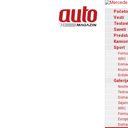
Početn
Vesti
Testov
Saveti
Predst
Kamion
Sport
Formu
WRC
Domaći
Kružne
Brdske
Galerij
Novite
Testov
Domać
Sajam
WRC
Formu
Evrops
Domaći