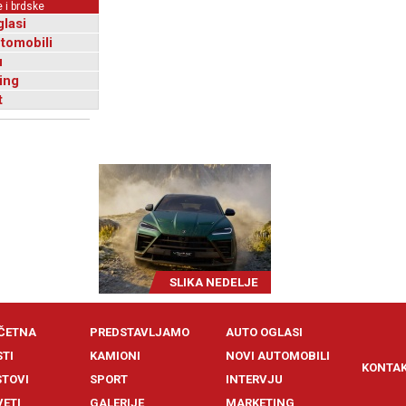
 i brdske
glasi
utomobili
u
ing
t
SLIKA NEDELJE
ČETNA
PREDSTAVLJAMO
AUTO OGLASI
STI
KAMIONI
NOVI AUTOMOBILI
KONTA
STOVI
SPORT
INTERVJU
VETI
GALERIJE
MARKETING