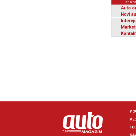
Kružne
Auto o
Novi a
Intervj
Market
Kontak
PO
VE
TE
SA