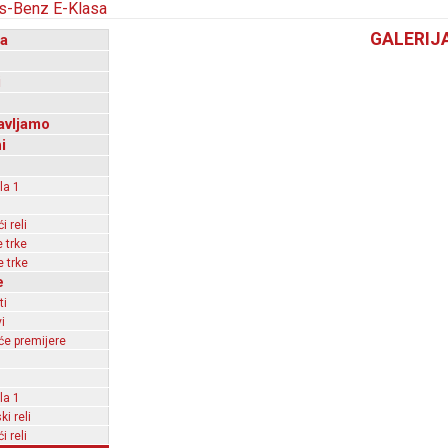
GALERIJ
a
i
avljamo
i
la 1
 reli
 trke
 trke
e
ti
i
e premijere
la 1
ki reli
 reli