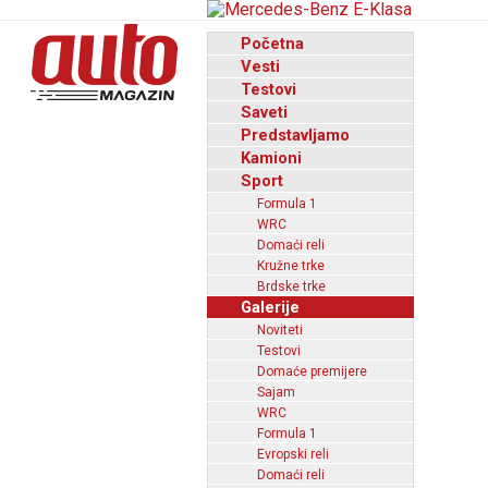
Početna
Vesti
Testovi
Saveti
Predstavljamo
Kamioni
Sport
Formula 1
WRC
Domaći reli
Kružne trke
Brdske trke
Galerije
Noviteti
Testovi
Domaće premijere
Sajam
WRC
Formula 1
Evropski reli
Domaći reli